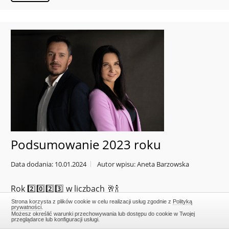
Podsumowanie 2023 roku
Data dodania: 10.01.2024
Autor wpisu: Aneta Barzowska
Rok 2️⃣0️⃣2️⃣3️⃣ w liczbach 🥂🍾
Strona korzysta z plików cookie w celu realizacji usług zgodnie z
Polityką
prywatności
.
Możesz określić warunki przechowywania lub dostępu do cookie w Twojej
przeglądarce lub konfiguracji usługi.
WIĘCEJ