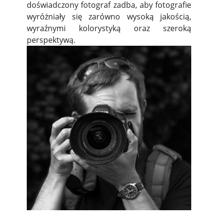
doświadczony fotograf zadba, aby fotografie
wyróżniały się zarówno wysoką jakością,
wyraźnymi kolorystyką oraz szeroką
perspektywą.