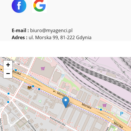
E-mail :
biuro@myagenci.pl
Adres :
ul. Morska 99, 81-222 Gdynia
+
−