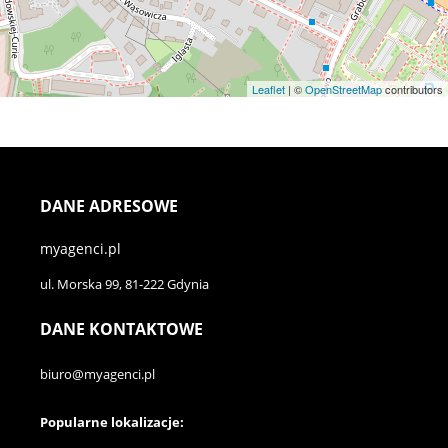
Leaflet
| ©
OpenStreetMap
contributors
DANE ADRESOWE
myagenci.pl
ul. Morska 99, 81-222 Gdynia
DANE KONTAKTOWE
biuro@myagenci.pl
Popularne lokalizacje: