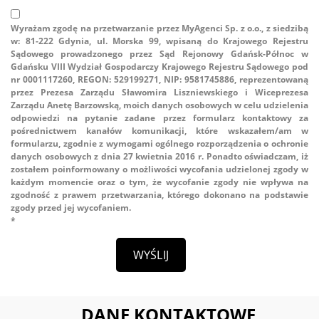
Wyrażam zgodę na przetwarzanie przez MyAgenci Sp. z o.o., z siedzibą
w: 81-222 Gdynia, ul. Morska 99, wpisaną do Krajowego Rejestru
Sądowego prowadzonego przez Sąd Rejonowy Gdańsk-Północ w
Gdańsku VIII Wydział Gospodarczy Krajowego Rejestru Sądowego pod
nr 0001117260, REGON: 529199271, NIP: 9581745886, reprezentowaną
przez Prezesa Zarządu Sławomira Liszniewskiego i Wiceprezesa
Zarządu Anetę Barzowską, moich danych osobowych w celu udzielenia
odpowiedzi na pytanie zadane przez formularz kontaktowy za
pośrednictwem kanałów komunikacji, które wskazałem/am w
formularzu, zgodnie z wymogami ogólnego rozporządzenia o ochronie
danych osobowych z dnia 27 kwietnia 2016 r. Ponadto oświadczam, iż
zostałem poinformowany o możliwości wycofania udzielonej zgody w
każdym momencie oraz o tym, że wycofanie zgody nie wpływa na
zgodność z prawem przetwarzania, którego dokonano na podstawie
zgody przed jej wycofaniem.
*
DANE KONTAKTOWE