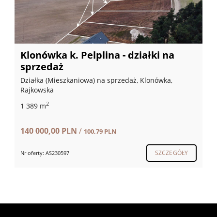
Klonówka k. Pelplina - działki na
sprzedaż
Działka (Mieszkaniowa) na sprzedaż, Klonówka,
Rajkowska
2
1 389 m
140 000,00 PLN
/
100,79 PLN
SZCZEGÓŁY
Nr oferty: AS230597