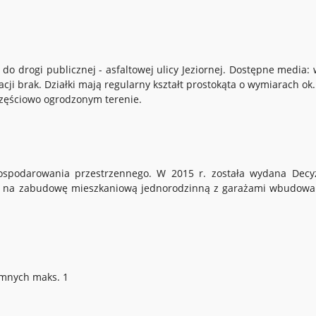
o drogi publicznej - asfaltowej ulicy Jeziornej. Dostępne media:
zacji brak. Działki mają regularny kształt prostokąta o wymiarach ok
częściowo ogrodzonym terenie.
ospodarowania przestrzennego. W 2015 r. została wydana Decy
k) na zabudowę mieszkaniową jednorodzinną z garażami wbudow
emnych maks. 1