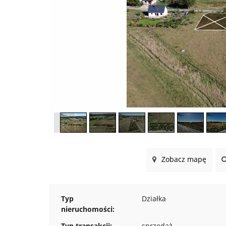
Zobacz mapę
Typ
Działka
nieruchomości:
Typ transakcji:
sprzedaż