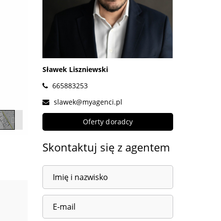
Sławek Liszniewski
665883253
slawek@myagenci.pl
Oferty doradcy
Skontaktuj się z agentem