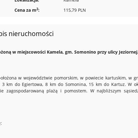
2
Cena za m
:
115,79 PLN
pis nieruchomości
żoną w miejscowości Kamela, gm. Somonino przy ulicy Jeziornej
położona w województwie pomorskim, w powiecie kartuskim, w g
k. 3 km do Egiertowa, 8 km do Somonina, 15 km do Kartuz. W ok
adnie zagospodarowaną plażą i pomostem. W najbliższym sąsied
: