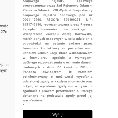
Krajowego Rejestru Sądowego
prowadzonego przez Sąd Rejonowy Gdańsk-
Północ w Gdańsku VIII Wydział Gospodarczy
Krajowego Rejestru Sądowego pod nr
0001117260, REGON: 529199271, NIP:
9581745886, reprezentowaną przez Prezesa
 woda
Zarządu Sławomira Liszniewskiego i
. 27m
Wiceprezesa Zarządu Anetę Barzowską,
moich danych osobowych w celu udzielenia
odpowiedzi na pytanie zadane przez
formularz kontaktowy za pośrednictwem
kanałów komunikacji, które wskazałem/am
w formularzu, zgodnie z wymogami
ogólnego rozporządzenia o ochronie danych
zja o
osobowych z dnia 27 kwietnia 2016 r.
anymi
Ponadto oświadczam, iż zostałem
poinformowany o możliwości wycofania
udzielonej zgody w każdym momencie oraz
o tym, że wycofanie zgody nie wpływa na
zgodność z prawem przetwarzania, którego
dokonano na podstawie zgody przed jej
wycofaniem.
*