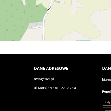
DANE ADRESOWE
DAN
myagenci.pl
biuro
ul. Morska 99, 81-222 Gdynia
Popul
Gdyn
Rum