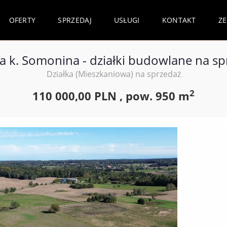
OFERTY
SPRZEDAJ
USŁUGI
KONTAKT
Z
a k. Somonina - działki budowlane na sp
Działka (Mieszkaniowa) na sprzedaż
2
110 000,00 PLN ,
pow.
950 m