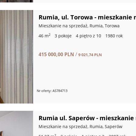
Rumia, ul. Torowa - mieszkanie 
Mieszkanie na sprzedaż, Rumia, Torowa
2
46 m
3 pokoje
4 piętro z 10
1980 rok
415 000,00 PLN
/
9 021,74 PLN
Nr oferty: AS784713
Rumia ul. Saperów - mieszkanie
Mieszkanie na sprzedaż, Rumia, Saperów
2