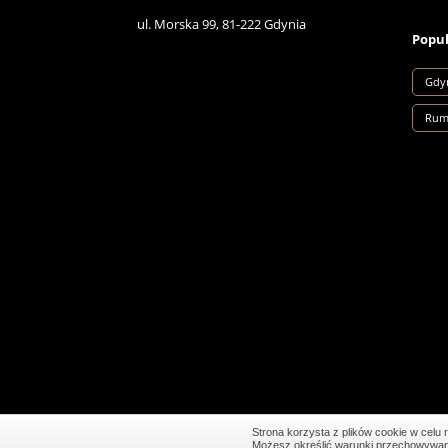
ul. Morska 99, 81-222 Gdynia
Popul
Gdyn
Rum
Strona korzysta z plików cookie w celu r
Możesz określić warunki przechowywania 