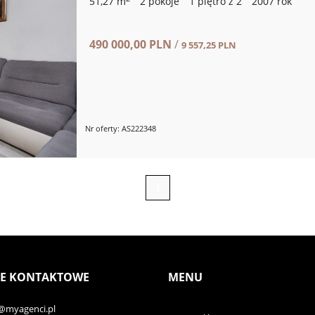
51,27 m
2 pokoje
1 piętro z 2
2007 rok
490 000,00 PLN
/
9 557,25 PLN
Nr oferty: AS222348
1
E KONTAKTOWE
MENU
@myagenci.pl