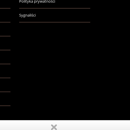
Polityka prywatności
Sygnaliści
Realizacja:
EstiCRM
- Wszelkie prawa zastrzeżone (C) 2026