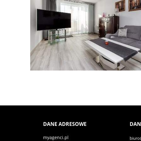
DANE ADRESOWE
DAN
myagenci.pl
biuro