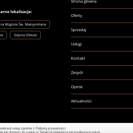
Strona główna
arne lokalizacje:
Oferty
ia Wzgórze Św. Maksymiliana
Sprzedaj
ia
Gdynia Obłuże
Usługi
Kontakt
Zespół
Opinie
Aktualności
ealizacji usług zgodnie z
Polityką prywatności
.
lub dostępu do cookie w Twojej przeglądarce lub konfiguracji usługi.