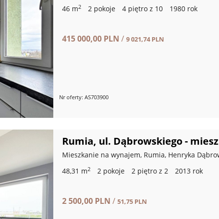
2
46 m
2 pokoje
4 piętro z 10
1980 rok
415 000,00 PLN
/
9 021,74 PLN
Nr oferty: AS703900
Rumia, ul. Dąbrowskiego - mies
Mieszkanie na wynajem, Rumia, Henryka Dąbro
2
48,31 m
2 pokoje
2 piętro z 2
2013 rok
2 500,00 PLN
/
51,75 PLN