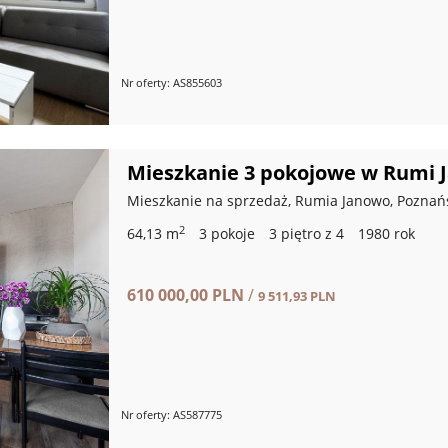
Nr oferty: AS855603
Mieszkanie 3 pokojowe w Rumi J
Mieszkanie na sprzedaż, Rumia Janowo, Poznań
2
64,13 m
3 pokoje
3 piętro z 4
1980 rok
610 000,00 PLN
/
9 511,93 PLN
Nr oferty: AS587775